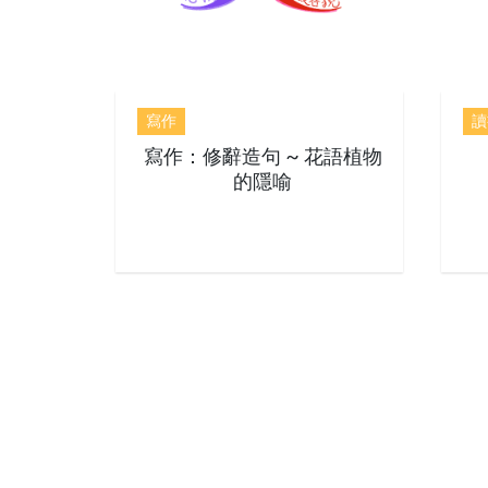
寫作
讀
寫作：修辭造句 ~ 花語植物
的隱喻