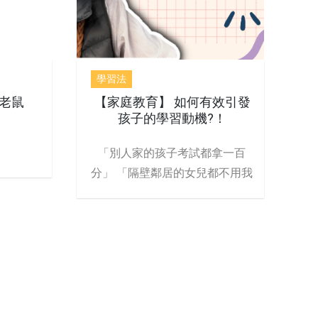
學習法
老鼠
【家庭教育】 如何有效引發
孩子的學習動機?！
「別人家的孩子考試都拿一百
分」 「隔壁鄰居的女兒都不用我
吵