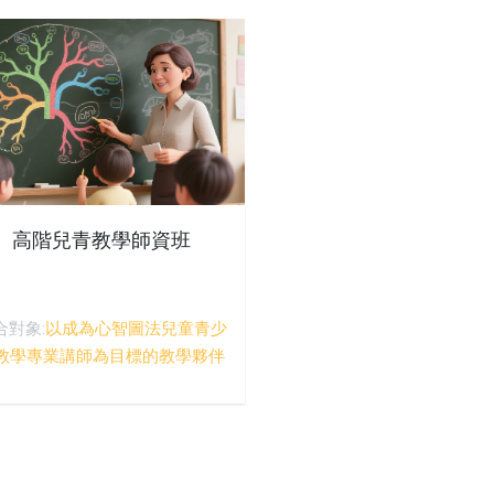
高階兒青教學師資班
合對象:
以成為心智圖法兒童青少
教學專業講師為目標的教學夥伴