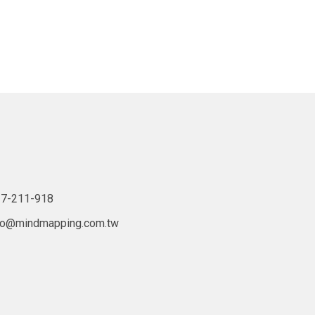
7-211-918
lo@mindmapping.com.tw