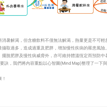
料消暑解渴，但含糖飲料不僅無法解渴，熱量更是不可輕
量攝取過多，造成過重及肥胖，增加慢性疾病的罹患風險
，擺脫肥胖及慢性病威脅外，亦可維持體溫恆定而預防中
訣，我們將內容重點以心智圖(Mind Map)整理了一下
康！