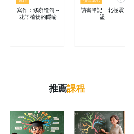
寫作
讀書筆記
寫作：修辭造句 ~
讀書筆記：北極震
花語植物的隱喻
盪
推薦
課程