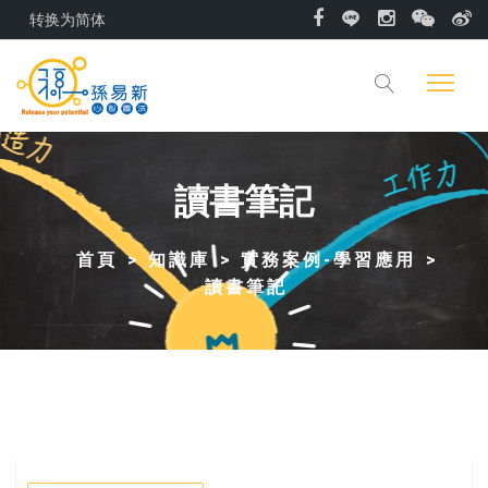
转换为简体
讀書筆記
首頁
知識庫
實務案例-學習應用
讀書筆記