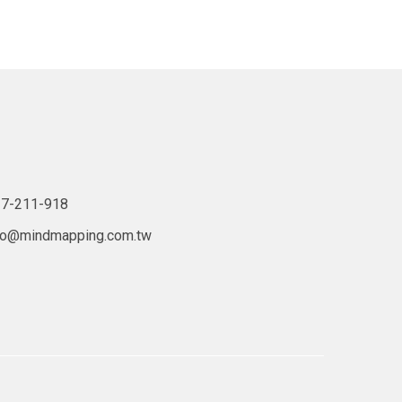
7-211-918
lo@mindmapping.com.tw