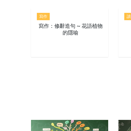
寫作
讀
寫作：修辭造句 ~ 花語植物
的隱喻