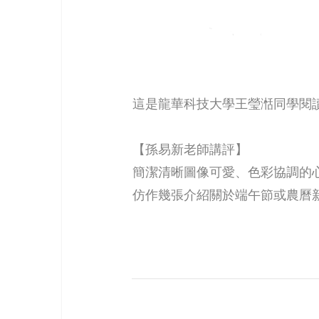
這是龍華科技大學王瑩湉同學閱
【孫易新老師講評】
簡潔清晰圖像可愛、色彩協調的
仿作幾張介紹關於端午節或農曆