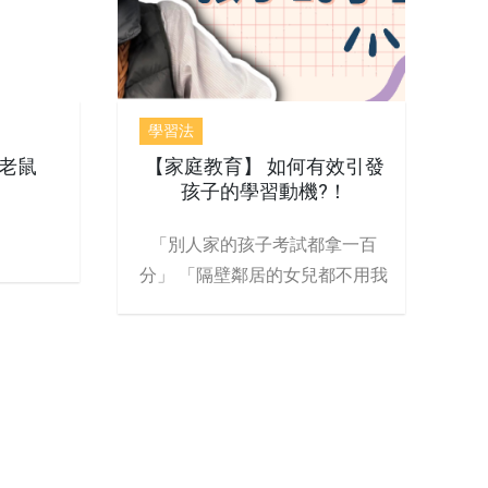
學習法
老鼠
【家庭教育】 如何有效引發
孩子的學習動機?！
「別人家的孩子考試都拿一百
分」 「隔壁鄰居的女兒都不用我
吵