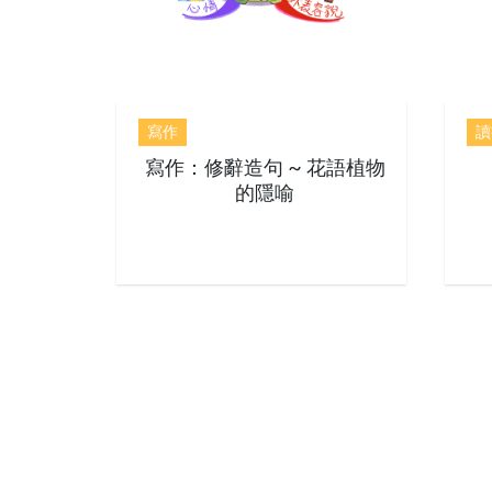
寫作
讀
寫作：修辭造句 ~ 花語植物
的隱喻