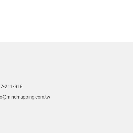
7-211-918
lo@mindmapping.com.tw