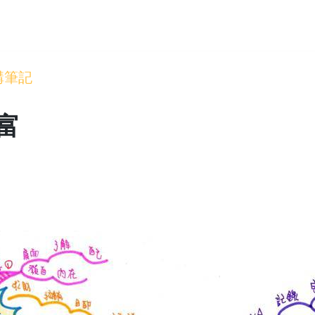
講筆記
富