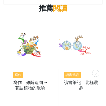
推薦
閱讀
寫作
讀書筆記
寫作：修辭造句 ~
讀書筆記：北極震
花語植物的隱喻
盪