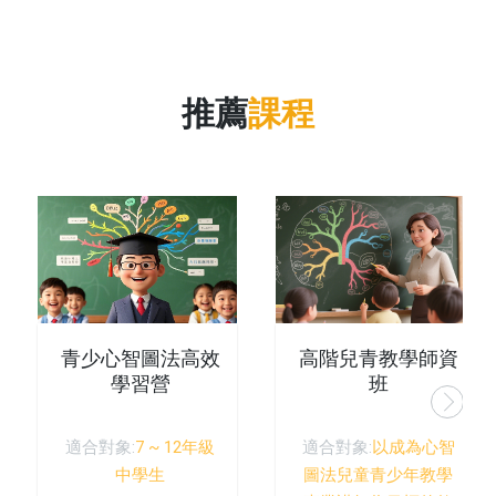
推薦
課程
青少心智圖法高效
高階兒青教學師資
學習營
班
適合對象:
7 ~ 12年級
適合對象:
以成為心智
中學生
圖法兒童青少年教學