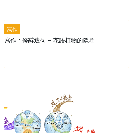
寫作
寫作：修辭造句 ~ 花語植物的隱喻