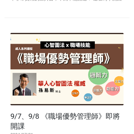
寫煩惱嗎？想要提升寫作力，拿下高分嗎？ ✨ 亮點搶
先看： ✔️ 如何運用心智圖提升寫作創意 ✔
9/7、9/8 《職場優勢管理師》即將
開課