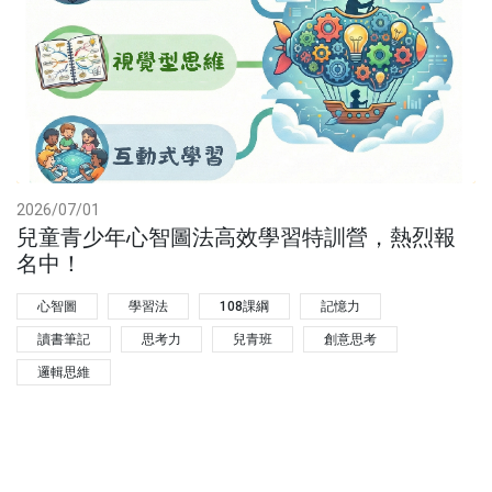
2026/07/01
兒童青少年心智圖法高效學習特訓營，熱烈報
名中！
心智圖
學習法
108課綱
記憶力
讀書筆記
思考力
兒青班
創意思考
邏輯思維