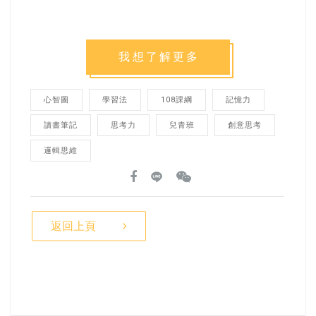
我想了解更多
心智圖
學習法
108課綱
記憶力
讀書筆記
思考力
兒青班
創意思考
邏輯思維
返回上頁