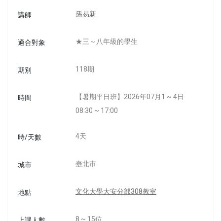
孫易新
講師
★三～八年級的學生
適合對象
118期
期別
【暑期平日班】2026年07月1 ~ 4日
時間
08:30 ~ 17:00
4天
時/天數
臺北市
城市
文化大學大安分部308教室
地點
8 ~ 15位
上課人數