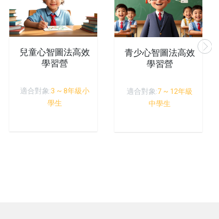
小學生心智
维导图)
圖法高效
青少心智圖法高效
適合對象:
3 
習營
學習營
 ~ 8年級小
適合對象:
7 ~ 12年級
生
中學生