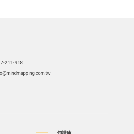
7-211-918
lo@mindmapping.com.tw
知識庫