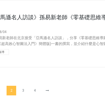
馬遜名人訪談》孫易新老師《零基礎思維
8/04
孫易新老師在北京接受「亞馬遜名人訪談」，分享《零基礎思維導
《超高效心智圖法入門》簡體版)一書的撰寫，並介紹什麼是心智
以及心智圖法對大家的幫助。
報導
1
2
3
4