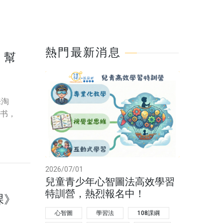
熱門最新消息
》幫
来淘
书，
2026/07/01
兒童青少年心智圖法高效學習
特訓營，熱烈報名中！
課》
心智圖
學習法
108課綱