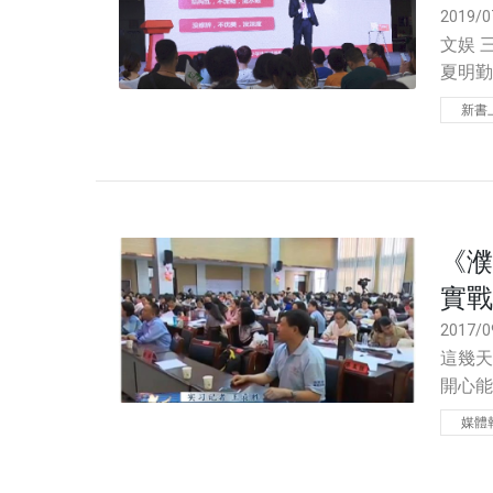
2019/0
文娱 三
夏明勤
一件事
新書
《濮
實戰
2017/0
這幾天
開心
媒體