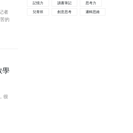
記憶力
讀書筆記
思考力
（记者
兒青班
創意思考
邏輯思維
苦的
教學
，很