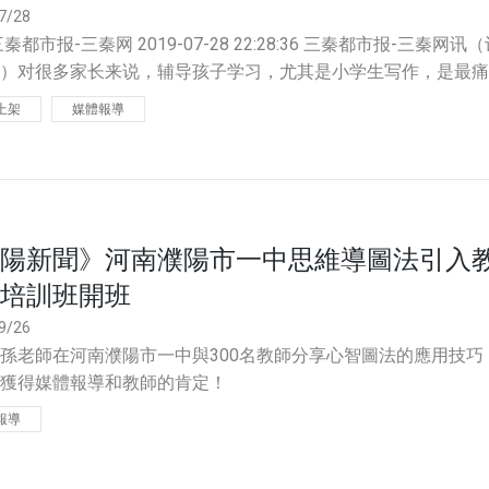
7/28
秦都市报-三秦网 2019-07-28 22:28:36 三秦都市报-三秦网讯
）对很多家长来说，辅导孩子学习，尤其是小学生写作，是最痛
。数学总有个对错吧？英语单词
上架
媒體報導
陽新聞》河南濮陽市一中思維導圖法引入
培訓班開班
9/26
孫老師在河南濮陽市一中與300名教師分享心智圖法的應用技巧
能獲得媒體報導和教師的肯定！
報導