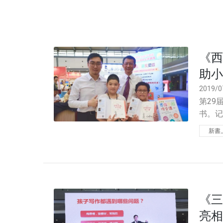
《西
助小
2019/0
第29
书。记
有儿童
新書
《三
亮相