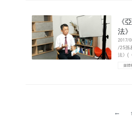
《亞
法》
2017/0
/25
法》(
法，
媒體