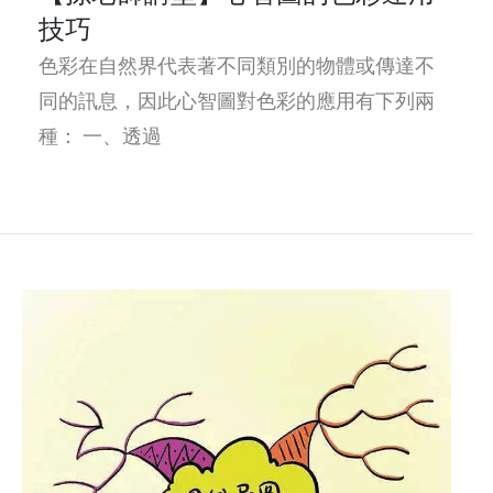
技巧
色彩在自然界代表著不同類別的物體或傳達不
同的訊息，因此心智圖對色彩的應用有下列兩
種： 一、透過